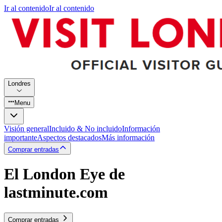
Ir al contenido
Ir al contenido
Londres
Menu
Visión general
Incluido & No incluido
Información
importante
Aspectos destacados
Más información
Comprar entradas
El London Eye de
lastminute.com
Comprar entradas