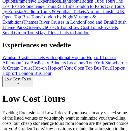
Options
Immersive Experiences
Lightroom
Hidden Tube Tours
The
Lost Estate
Stonehenge Tours
Rail Trips
London to Paris Day Tours
by Eurostar
Stadium Tours & Football Tickets
Airport Transfers
UK
Open Top Bus Tours
London by Night
Museums &
Exhibitions
Thames River Cruises in London
Food and Drink
British
Theme Parks
Greenwich
Coach Tours
Low Cost Tours
Private &
Small Group Tours
Day Trips - Paris to London
Expériences en vedette
Windsor Castle Tickets with optional Hop on Hop off Tour or
Afternoon Tea Bus
Peaky Blinders Locations Tour
York Strawberries
& Cream Cruise
Hop-on Hop-off York Open Top Bus Tour
Hop-on
Hop-off London Bus Tour
Low Cost Tours
Low Cost Tours
Exciting Excursions at Low Prices If you have already visited some
of the listed venues or you simply want to minimize your travelling
costs, our cheap stonehenge tours from london are the perfect choice
for you! Golden Tours’ low cost tours exclude the admission to the