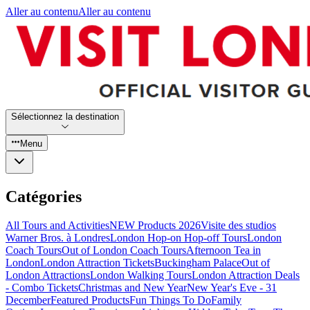
Aller au contenu
Aller au contenu
Sélectionnez la destination
Menu
Catégories
All Tours and Activities
NEW Products 2026
Visite des studios
Warner Bros. à Londres
London Hop-on Hop-off Tours
London
Coach Tours
Out of London Coach Tours
Afternoon Tea in
London
London Attraction Tickets
Buckingham Palace
Out of
London Attractions
London Walking Tours
London Attraction Deals
- Combo Tickets
Christmas and New Year
New Year's Eve - 31
December
Featured Products
Fun Things To Do
Family