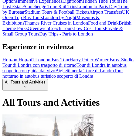
Options
Immersive Experiences
Lightroom
Hidden Tube Tours
The
Lost Estate
Stonehenge Tours
Rail Trips
London to Paris Day Tours
by Eurostar
Stadium Tours & Football Tickets
Airport Transfers
UK
Open Top Bus Tours
London by Night
Museums &
Exhibitions
Thames River Cruises in London
Food and Drink
British
Theme Parks
Greenwich
Coach Tours
Low Cost Tours
Private &
Small Group Tours
Day Trips - Paris to London
Esperienze in evidenza
Hop-on Hop-off London Bus Tour
Harry Potter Warner Bros. Studio
Tour di Londra con trasporto di ritorno
Tour di Londra in autobus
scoperto con guida dal vivo
Biglietti per la Torre di Londra
Tour
notturno in autobus turistico scoperto di Londra
All Tours and Activities
All Tours and Activities