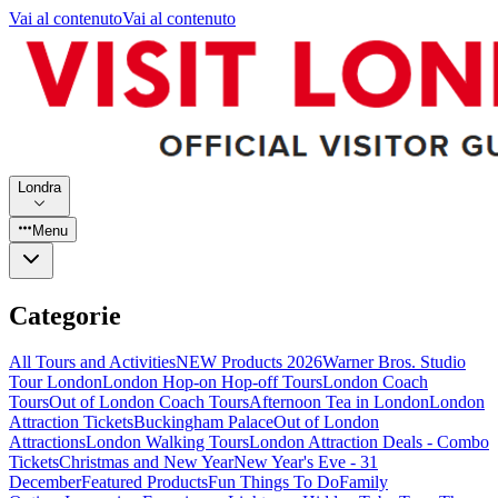
Vai al contenuto
Vai al contenuto
Londra
Menu
Categorie
All Tours and Activities
NEW Products 2026
Warner Bros. Studio
Tour London
London Hop-on Hop-off Tours
London Coach
Tours
Out of London Coach Tours
Afternoon Tea in London
London
Attraction Tickets
Buckingham Palace
Out of London
Attractions
London Walking Tours
London Attraction Deals - Combo
Tickets
Christmas and New Year
New Year's Eve - 31
December
Featured Products
Fun Things To Do
Family