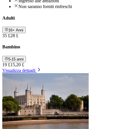
Ingresso alle attrazioni
Non saranno forniti rinfreschi
Adulti
16+ Anni
35 £
28 £
Bambino
5-15 anni
19 £
15,20 £
Visualizza dettagli