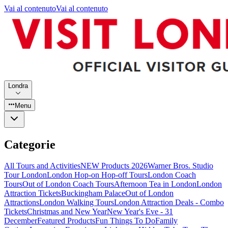
Vai al contenuto
Vai al contenuto
Londra
Menu
Categorie
All Tours and Activities
NEW Products 2026
Warner Bros. Studio
Tour London
London Hop-on Hop-off Tours
London Coach
Tours
Out of London Coach Tours
Afternoon Tea in London
London
Attraction Tickets
Buckingham Palace
Out of London
Attractions
London Walking Tours
London Attraction Deals - Combo
Tickets
Christmas and New Year
New Year's Eve - 31
December
Featured Products
Fun Things To Do
Family