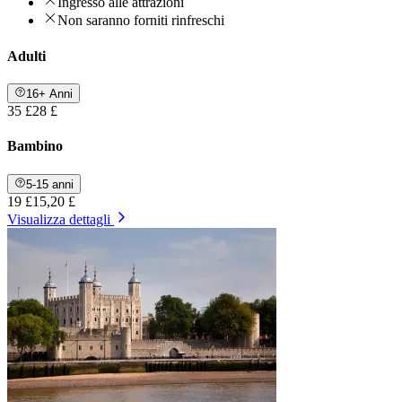
Ingresso alle attrazioni
Non saranno forniti rinfreschi
Adulti
16+ Anni
35 £
28 £
Bambino
5-15 anni
19 £
15,20 £
Visualizza dettagli