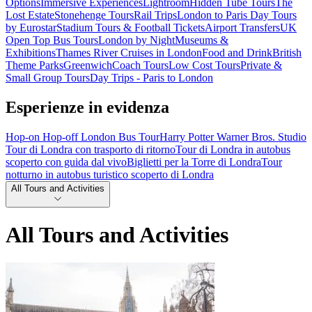
Options
Immersive Experiences
Lightroom
Hidden Tube Tours
The
Lost Estate
Stonehenge Tours
Rail Trips
London to Paris Day Tours
by Eurostar
Stadium Tours & Football Tickets
Airport Transfers
UK
Open Top Bus Tours
London by Night
Museums &
Exhibitions
Thames River Cruises in London
Food and Drink
British
Theme Parks
Greenwich
Coach Tours
Low Cost Tours
Private &
Small Group Tours
Day Trips - Paris to London
Esperienze in evidenza
Hop-on Hop-off London Bus Tour
Harry Potter Warner Bros. Studio
Tour di Londra con trasporto di ritorno
Tour di Londra in autobus
scoperto con guida dal vivo
Biglietti per la Torre di Londra
Tour
notturno in autobus turistico scoperto di Londra
All Tours and Activities
All Tours and Activities