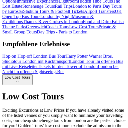
Options
Immersive Experiences
Lightroom
Hidden Tube Tours
The
Lost Estate
Stonehenge Tours
Rail Trips
London to Paris Day Tours
by Eurostar
Stadium Tours & Football Tickets
Airport Transfers
UK
Open Top Bus Tours
London by Night
Museums &
Exhibitions
Thames River Cruises in London
Food and Drink
British
Theme Parks
Greenwich
Coach Tours
Low Cost Tours
Private &
Small Group Tours
Day Trips - Paris to London
Empfohlene Erlebnisse
Hop-on Hop-off London Bus Tour
Harry Potter Warner Bros.
Studiotour London mit Rücktransport
London-Tour im offenen Bus
mit Live-Reiseleiter
Tickets für den Tower of London
London bei
Nacht im offenen Sightseeing-Bus
Low Cost Tours
Low Cost Tours
Exciting Excursions at Low Prices If you have already visited some
of the listed venues or you simply want to minimize your travelling
costs, our cheap stonehenge tours from london are the perfect choice
for you! Golden Tours’ low cost tours exclude the admission to the