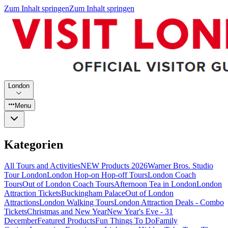
Zum Inhalt springen
Zum Inhalt springen
London
Menu
Kategorien
All Tours and Activities
NEW Products 2026
Warner Bros. Studio
Tour London
London Hop-on Hop-off Tours
London Coach
Tours
Out of London Coach Tours
Afternoon Tea in London
London
Attraction Tickets
Buckingham Palace
Out of London
Attractions
London Walking Tours
London Attraction Deals - Combo
Tickets
Christmas and New Year
New Year's Eve - 31
December
Featured Products
Fun Things To Do
Family